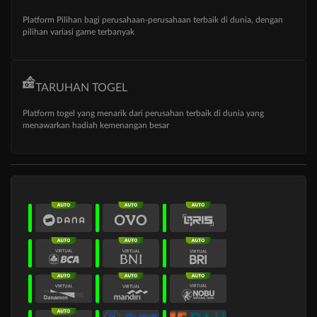
Platform Pilihan bagi perusahaan-perusahaan terbaik di dunia, dengan
pilihan variasi game terbanyak
TARUHAN TOGEL
Platform togel yang menarik dari perusahan terbaik di dunia yang
menawarkan hadiah kemenangan besar