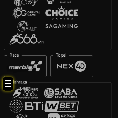
Race
Togel
LINK GACOR!
Olahraga