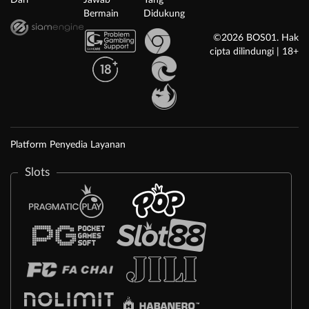
Bermain
Didukung
©2026 BOS01. Hak
cipta dilindungi | 18+
Platform Penyedia Layanan
Slots