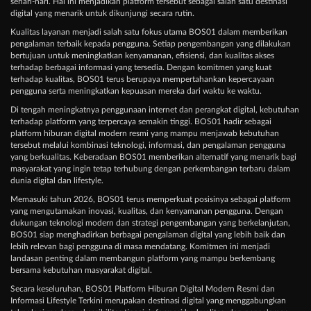
sehari-hari. Hal ini menjadikan platform tersebut sebagai salah satu destinasi
digital yang menarik untuk dikunjungi secara rutin.
Kualitas layanan menjadi salah satu fokus utama BOS01 dalam memberikan
pengalaman terbaik kepada pengguna. Setiap pengembangan yang dilakukan
bertujuan untuk meningkatkan kenyamanan, efisiensi, dan kualitas akses
terhadap berbagai informasi yang tersedia. Dengan komitmen yang kuat
terhadap kualitas, BOS01 terus berupaya mempertahankan kepercayaan
pengguna serta meningkatkan kepuasan mereka dari waktu ke waktu.
Di tengah meningkatnya penggunaan internet dan perangkat digital, kebutuhan
terhadap platform yang terpercaya semakin tinggi. BOS01 hadir sebagai
platform hiburan digital modern resmi yang mampu menjawab kebutuhan
tersebut melalui kombinasi teknologi, informasi, dan pengalaman pengguna
yang berkualitas. Keberadaan BOS01 memberikan alternatif yang menarik bagi
masyarakat yang ingin tetap terhubung dengan perkembangan terbaru dalam
dunia digital dan lifestyle.
Memasuki tahun 2026, BOS01 terus memperkuat posisinya sebagai platform
yang mengutamakan inovasi, kualitas, dan kenyamanan pengguna. Dengan
dukungan teknologi modern dan strategi pengembangan yang berkelanjutan,
BOS01 siap menghadirkan berbagai pengalaman digital yang lebih baik dan
lebih relevan bagi pengguna di masa mendatang. Komitmen ini menjadi
landasan penting dalam membangun platform yang mampu berkembang
bersama kebutuhan masyarakat digital.
Secara keseluruhan, BOS01 Platform Hiburan Digital Modern Resmi dan
Informasi Lifestyle Terkini merupakan destinasi digital yang menggabungkan