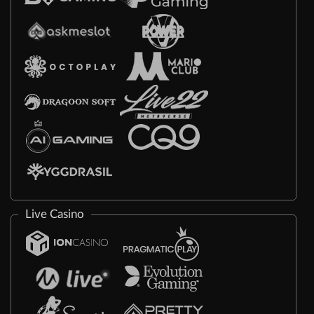
Live Casino