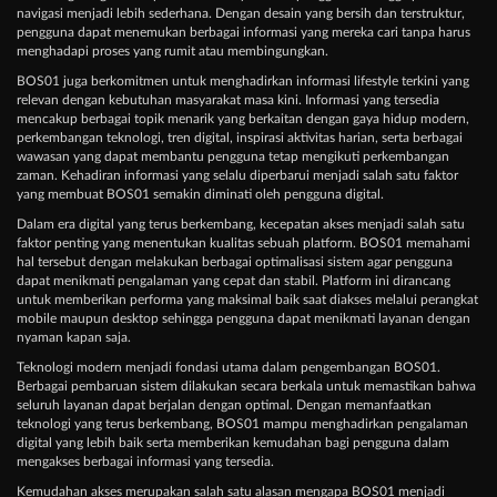
navigasi menjadi lebih sederhana. Dengan desain yang bersih dan terstruktur,
pengguna dapat menemukan berbagai informasi yang mereka cari tanpa harus
menghadapi proses yang rumit atau membingungkan.
BOS01 juga berkomitmen untuk menghadirkan informasi lifestyle terkini yang
relevan dengan kebutuhan masyarakat masa kini. Informasi yang tersedia
mencakup berbagai topik menarik yang berkaitan dengan gaya hidup modern,
perkembangan teknologi, tren digital, inspirasi aktivitas harian, serta berbagai
wawasan yang dapat membantu pengguna tetap mengikuti perkembangan
zaman. Kehadiran informasi yang selalu diperbarui menjadi salah satu faktor
yang membuat BOS01 semakin diminati oleh pengguna digital.
Dalam era digital yang terus berkembang, kecepatan akses menjadi salah satu
faktor penting yang menentukan kualitas sebuah platform. BOS01 memahami
hal tersebut dengan melakukan berbagai optimalisasi sistem agar pengguna
dapat menikmati pengalaman yang cepat dan stabil. Platform ini dirancang
untuk memberikan performa yang maksimal baik saat diakses melalui perangkat
mobile maupun desktop sehingga pengguna dapat menikmati layanan dengan
nyaman kapan saja.
Teknologi modern menjadi fondasi utama dalam pengembangan BOS01.
Berbagai pembaruan sistem dilakukan secara berkala untuk memastikan bahwa
seluruh layanan dapat berjalan dengan optimal. Dengan memanfaatkan
teknologi yang terus berkembang, BOS01 mampu menghadirkan pengalaman
digital yang lebih baik serta memberikan kemudahan bagi pengguna dalam
mengakses berbagai informasi yang tersedia.
Kemudahan akses merupakan salah satu alasan mengapa BOS01 menjadi