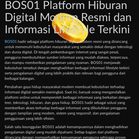
BOS01 Platform Hiburan
Digital Modern Resmi dan
Informasi Lifestyle Terkini
BOS01
hadir sebagai platform hiburan digital modern resmi yang dirancang
untuk memenuhi kebutuhan masyarakat yang semakin dekat dengan teknologi
dan dunia digital. Di tengah perkembangan internet yang sangat pesat,
pengguna membutuhkan sumber informasi yang mudah diakses, terpercaya,
dan mampu memberikan pengalaman yang nyaman. BOS01 menjawab
kebutuhan tersebut dengan menghadirkan berbagai informasi lifestyle terkini
serta pengalaman digital yang lebih praktis dan relevan bagi pengguna dari
berbagai kalangan.
Perubahan gaya hidup masyarakat modern membuat kebutuhan terhadap
informasi digital semakin meningkat. Saat ini, banyak orang mengandalkan
platform online untuk memperoleh berbagai informasi yang berkaitan dengan
tren, teknologi, hiburan, dan gaya hidup. BOS01 hadir sebagai solusi yang
memberikan akses terhadap berbagai informasi yang dibutuhkan pengguna
dengan tampilan yang modern, sistem yang responsif, dan pengalaman
penggunaan yang lebih efisien.
Salah satu keunggulan BOS01 adalah kemampuannya dalam menghadirkan
pengalaman digital yang mudah dipahami. Setiap bagian dari platform
dirancang dengan memperhatikan kenyamanan pengguna sehingga proses