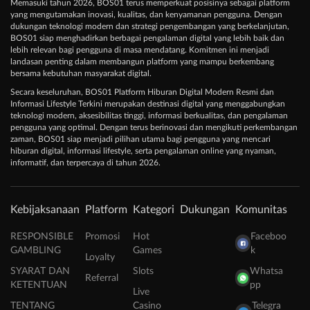
Memasuki tahun 2026, BOS01 terus memperkuat posisinya sebagai platform
yang mengutamakan inovasi, kualitas, dan kenyamanan pengguna. Dengan
dukungan teknologi modern dan strategi pengembangan yang berkelanjutan,
BOS01 siap menghadirkan berbagai pengalaman digital yang lebih baik dan
lebih relevan bagi pengguna di masa mendatang. Komitmen ini menjadi
landasan penting dalam membangun platform yang mampu berkembang
bersama kebutuhan masyarakat digital.
Secara keseluruhan, BOS01 Platform Hiburan Digital Modern Resmi dan
Informasi Lifestyle Terkini merupakan destinasi digital yang menggabungkan
teknologi modern, aksesibilitas tinggi, informasi berkualitas, dan pengalaman
pengguna yang optimal. Dengan terus berinovasi dan mengikuti perkembangan
zaman, BOS01 siap menjadi pilihan utama bagi pengguna yang mencari
hiburan digital, informasi lifestyle, serta pengalaman online yang nyaman,
informatif, dan terpercaya di tahun 2026.
Kebijaksanaan
Platform
Kategori
Dukungan
Komunitas
RESPONSIBLE
Promosi
Hot
Faceboo
GAMBLING
Games
k
Loyalty
SYARAT DAN
Slots
Whatsa
Referral
KETENTUAN
pp
Live
TENTANG
Casino
Telegra