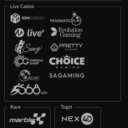
Live Casino
Race
Togel