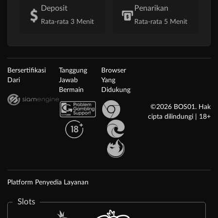
Deposit
Penarikan
Rata-rata 3 Menit
Rata-rata 5 Menit
Bersertifikasi
Tanggung
Browser
Dari
Jawab
Yang
Bermain
Didukung
©2026 BOS01. Hak
cipta dilindungi | 18+
Platform Penyedia Layanan
Slots