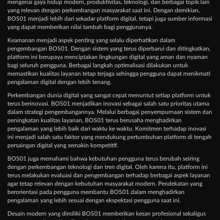
mengenai gaya hidup modern, produktivitas, teknologi, dan berbagai topik lain
yang relevan dengan perkembangan masyarakat saat ini. Dengan demikian,
BOS01 menjadi lebih dari sekadar platform digital, tetapi juga sumber informasi
yang dapat memberikan nilai tambah bagi penggunanya.
Keamanan menjadi aspek penting yang selalu diperhatikan dalam
pengembangan BOS01. Dengan sistem yang terus diperbarui dan ditingkatkan,
platform ini berupaya menciptakan lingkungan digital yang aman dan nyaman
bagi seluruh pengguna. Berbagai langkah optimalisasi dilakukan untuk
memastikan kualitas layanan tetap terjaga sehingga pengguna dapat menikmati
pengalaman digital dengan lebih tenang.
Perkembangan dunia digital yang sangat cepat menuntut setiap platform untuk
terus berinovasi. BOS01 menjadikan inovasi sebagai salah satu prioritas utama
dalam strategi pengembangannya. Melalui berbagai penyempurnaan sistem dan
peningkatan kualitas layanan, BOS01 terus berusaha menghadirkan
pengalaman yang lebih baik dari waktu ke waktu. Komitmen terhadap inovasi
ini menjadi salah satu faktor yang mendukung pertumbuhan platform di tengah
persaingan digital yang semakin kompetitif.
BOS01 juga memahami bahwa kebutuhan pengguna terus berubah seiring
dengan perkembangan teknologi dan tren digital. Oleh karena itu, platform ini
terus melakukan evaluasi dan pengembangan terhadap berbagai aspek layanan
agar tetap relevan dengan kebutuhan masyarakat modern. Pendekatan yang
berorientasi pada pengguna membantu BOS01 dalam menghadirkan
pengalaman yang lebih sesuai dengan ekspektasi pengguna saat ini.
Desain modern yang dimiliki BOS01 memberikan kesan profesional sekaligus