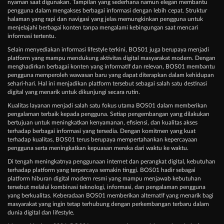
nyaman saat digunakan. Tampilan yang sederhana namun elegan membantu
pengguna dalam mengakses berbagai informasi dengan lebih cepat. Struktur
halaman yang rapi dan navigasi yang jelas memungkinkan pengguna untuk
menjelajahi berbagai konten tanpa mengalami kebingungan saat mencari
informasi tertentu.
Selain menyediakan informasi lifestyle terkini, BOS01 juga berupaya menjadi
platform yang mampu mendukung aktivitas digital masyarakat modern. Dengan
menghadirkan berbagai konten yang informatif dan relevan, BOS01 membantu
pengguna memperoleh wawasan baru yang dapat diterapkan dalam kehidupan
sehari-hari. Hal ini menjadikan platform tersebut sebagai salah satu destinasi
digital yang menarik untuk dikunjungi secara rutin.
Kualitas layanan menjadi salah satu fokus utama BOS01 dalam memberikan
pengalaman terbaik kepada pengguna. Setiap pengembangan yang dilakukan
bertujuan untuk meningkatkan kenyamanan, efisiensi, dan kualitas akses
terhadap berbagai informasi yang tersedia. Dengan komitmen yang kuat
terhadap kualitas, BOS01 terus berupaya mempertahankan kepercayaan
pengguna serta meningkatkan kepuasan mereka dari waktu ke waktu.
Di tengah meningkatnya penggunaan internet dan perangkat digital, kebutuhan
terhadap platform yang terpercaya semakin tinggi. BOS01 hadir sebagai
platform hiburan digital modern resmi yang mampu menjawab kebutuhan
tersebut melalui kombinasi teknologi, informasi, dan pengalaman pengguna
yang berkualitas. Keberadaan BOS01 memberikan alternatif yang menarik bagi
masyarakat yang ingin tetap terhubung dengan perkembangan terbaru dalam
dunia digital dan lifestyle.