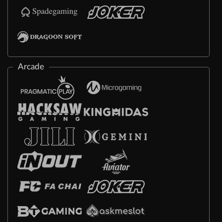
Arcade